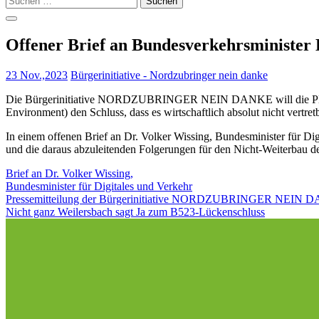
nach:
Offener Brief an Bundesverkehrsminister
23 Nov.,2023
Bürgerinitiative - Nordzubringer nein danke
Die Bürgerinitiative NORDZUBRINGER NEIN DANKE will die Planun
Environment) den Schluss, dass es wirtschaftlich absolut nicht vertretb
In einem offenen Brief an Dr. Volker Wissing, Bundesminister für D
und die daraus abzuleitenden Folgerungen für den Nicht-Weiterbau d
Brief an Dr. Volker Wissing,
Bundesminister für Digitales und Verkehr
Beitragsnavigation
Pressemitteilung der Bürgerinitiative NORDZUBRINGER NEIN
Nicht ganz Weilersbach sagt Ja zum B523-Lückenschluss