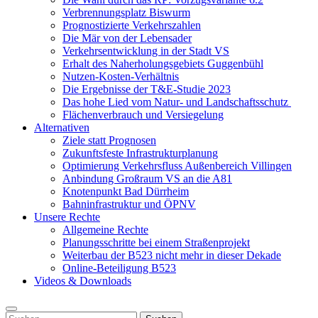
Verbrennungsplatz Biswurm
Prognostizierte Verkehrszahlen
Die Mär von der Lebensader
Verkehrsentwicklung in der Stadt VS
Erhalt des Naherholungsgebiets Guggenbühl
Nutzen-Kosten-Verhältnis
Die Ergebnisse der T&E-Studie 2023
Das hohe Lied vom Natur- und Landschaftsschutz
Flächenverbrauch und Versiegelung
Alternativen
Ziele statt Prognosen
Zukunftsfeste Infrastrukturplanung
Optimierung Verkehrsfluss Außenbereich Villingen
Anbindung Großraum VS an die A81
Knotenpunkt Bad Dürrheim
Bahninfrastruktur und ÖPNV
Unsere Rechte
Allgemeine Rechte
Planungsschritte bei einem Straßenprojekt
Weiterbau der B523 nicht mehr in dieser Dekade
Online-Beteiligung B523
Videos & Downloads
Suchen