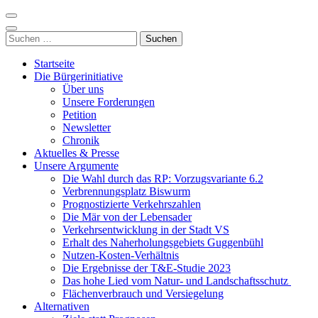
Zum
Inhalt
Nordzubringer nein danke
Die BI NORDZUBRINGER NEIN DANKE ist ein loser Zusammenschluss
springen
Suchen
der B523, positioniert.
(Enter
nach:
drücken)
Startseite
Die Bürgerinitiative
Über uns
Unsere Forderungen
Petition
Newsletter
Chronik
Aktuelles & Presse
Unsere Argumente
Die Wahl durch das RP: Vorzugsvariante 6.2
Verbrennungsplatz Biswurm
Prognostizierte Verkehrszahlen
Die Mär von der Lebensader
Verkehrsentwicklung in der Stadt VS
Erhalt des Naherholungsgebiets Guggenbühl
Nutzen-Kosten-Verhältnis
Die Ergebnisse der T&E-Studie 2023
Das hohe Lied vom Natur- und Landschaftsschutz
Flächenverbrauch und Versiegelung
Alternativen