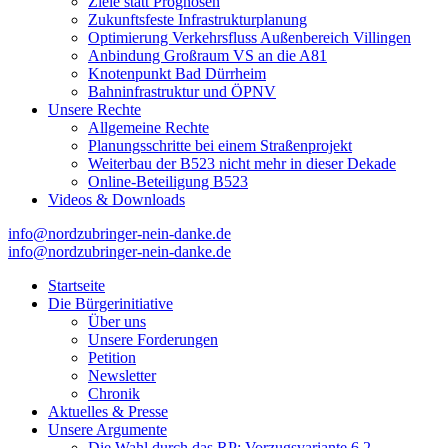
Ziele statt Prognosen
Zukunftsfeste Infrastrukturplanung
Optimierung Verkehrsfluss Außenbereich Villingen
Anbindung Großraum VS an die A81
Knotenpunkt Bad Dürrheim
Bahninfrastruktur und ÖPNV
Unsere Rechte
Allgemeine Rechte
Planungsschritte bei einem Straßenprojekt
Weiterbau der B523 nicht mehr in dieser Dekade
Online-Beteiligung B523
Videos & Downloads
info@nordzubringer-nein-danke.de
info@nordzubringer-nein-danke.de
Nordzubringer nein danke
Die BI NORDZUBRINGER NEIN DANKE ist ein loser Zusammenschluss
der B523, positioniert.
Startseite
Die Bürgerinitiative
Über uns
Unsere Forderungen
Petition
Newsletter
Chronik
Aktuelles & Presse
Unsere Argumente
Die Wahl durch das RP: Vorzugsvariante 6.2