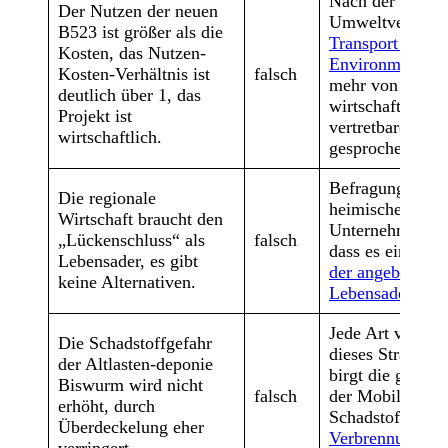
Nach der Studie
Der Nutzen der neuen
Umweltverband
B523 ist größer als die
Transport &
Kosten, das Nutzen-
Environment
kan
Kosten-Verhältnis ist
falsch
mehr von einem
deutlich über 1, das
wirtschaftlich
Projekt ist
vertretbaren Pro
wirtschaftlich.
gesprochen wer
Befragungen vo
Die regionale
heimischen
Wirtschaft braucht den
Unternehmen ze
„Lückenschluss“ als
falsch
dass es eine
Mär
Lebensader, es gibt
der angeblichen
keine Alternativen.
Lebensader
gibt
Jede Art von Br
Die Schadstoffgefahr
dieses Straßenpr
der Altlasten-deponie
birgt die große 
Biswurm wird nicht
falsch
der Mobilisieru
erhöht, durch
Schadstoffe vo
Überdeckelung eher
Verbrennungspl
verringert.