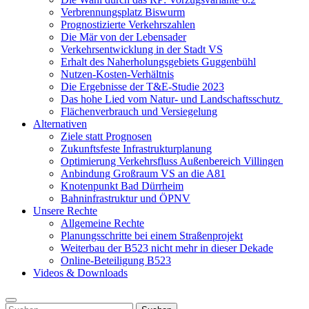
Verbrennungsplatz Biswurm
Prognostizierte Verkehrszahlen
Die Mär von der Lebensader
Verkehrsentwicklung in der Stadt VS
Erhalt des Naherholungsgebiets Guggenbühl
Nutzen-Kosten-Verhältnis
Die Ergebnisse der T&E-Studie 2023
Das hohe Lied vom Natur- und Landschaftsschutz
Flächenverbrauch und Versiegelung
Alternativen
Ziele statt Prognosen
Zukunftsfeste Infrastrukturplanung
Optimierung Verkehrsfluss Außenbereich Villingen
Anbindung Großraum VS an die A81
Knotenpunkt Bad Dürrheim
Bahninfrastruktur und ÖPNV
Unsere Rechte
Allgemeine Rechte
Planungsschritte bei einem Straßenprojekt
Weiterbau der B523 nicht mehr in dieser Dekade
Online-Beteiligung B523
Videos & Downloads
Suchen