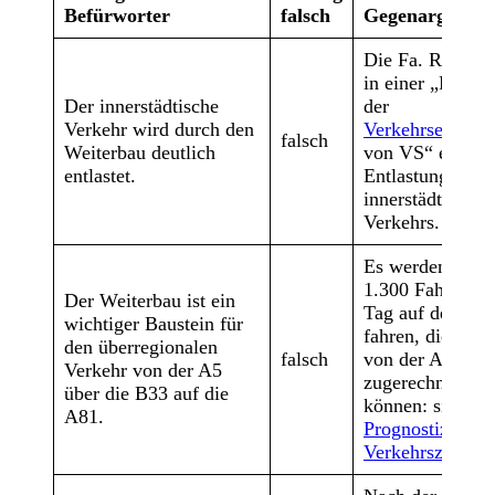
Befürworter
falsch
Gegenargumen
Die Fa. Rapp bes
in einer „Fortsc
Der innerstädtische
der
Verkehr wird durch den
Verkehrsentwic
falsch
Weiterbau deutlich
von VS“ eine ge
entlastet.
Entlastung des
innerstädtischen
Verkehrs.
Es werden wenig
1.300 Fahrzeuge
Der Weiterbau ist ein
Tag auf der ne
wichtiger Baustein für
fahren, die dem
den überregionalen
falsch
von der A 5 auf
Verkehr von der A5
zugerechnet we
über die B33 auf die
können: siehe
A81.
Prognostizierte
Verkehrszahlen