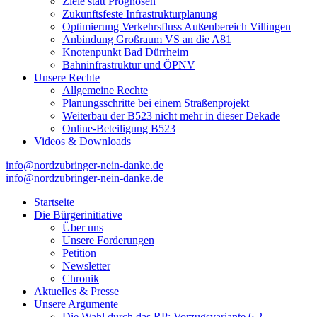
Ziele statt Prognosen
Zukunftsfeste Infrastrukturplanung
Optimierung Verkehrsfluss Außenbereich Villingen
Anbindung Großraum VS an die A81
Knotenpunkt Bad Dürrheim
Bahninfrastruktur und ÖPNV
Unsere Rechte
Allgemeine Rechte
Planungsschritte bei einem Straßenprojekt
Weiterbau der B523 nicht mehr in dieser Dekade
Online-Beteiligung B523
Videos & Downloads
info@nordzubringer-nein-danke.de
info@nordzubringer-nein-danke.de
Die BI NORDZUBRINGER NEIN DANKE ist ein loser
Nordzubringer nein danke
Zusammenschluss von Bürgerinnen und Bürgern der Stadt Villingen-
Startseite
Schwenningen, der sich klar gegen den Bau des Nordzubringers,
Die Bürgerinitiative
dem Weiterbau der B523, positioniert.
Über uns
Unsere Forderungen
Petition
Newsletter
Chronik
Aktuelles & Presse
Unsere Argumente
Die Wahl durch das RP: Vorzugsvariante 6.2