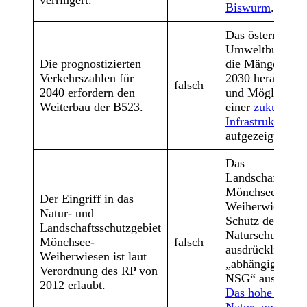
Biswurm
.
Das österreichis
Umweltbundesa
Die prognostizierten
die Mängel de
Verkehrszahlen für
2030 herausgear
falsch
2040 erfordern den
und Möglichkei
Weiterbau der B523.
einer
zukunftsfe
Infrastrukturpl
aufgezeigt.
Das
Landschaftsschu
Mönchsee-
Der Eingriff in das
Weiherwiesen i
Natur- und
Schutz des
Landschaftsschutzgebiet
Naturschutzgebi
Mönchsee-
falsch
ausdrücklich als
Weiherwiesen ist laut
„abhängiges L
Verordnung des RP von
NSG“ ausgewie
2012 erlaubt.
Das hohe Lied 
Natur- und