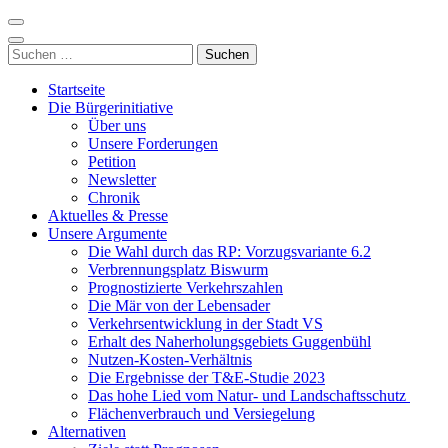
Zum
Inhalt
Nordzubringer nein danke
Die BI NORDZUBRINGER NEIN DANKE ist ein loser
springen
Suchen
Zusammenschluss von Bürgerinnen und Bürgern der Stadt Villingen-
(Enter
nach:
Schwenningen, der sich klar gegen den Bau des Nordzubringers,
drücken)
Startseite
dem Weiterbau der B523, positioniert.
Die Bürgerinitiative
Über uns
Unsere Forderungen
Petition
Newsletter
Chronik
Aktuelles & Presse
Unsere Argumente
Die Wahl durch das RP: Vorzugsvariante 6.2
Verbrennungsplatz Biswurm
Prognostizierte Verkehrszahlen
Die Mär von der Lebensader
Verkehrsentwicklung in der Stadt VS
Erhalt des Naherholungsgebiets Guggenbühl
Nutzen-Kosten-Verhältnis
Die Ergebnisse der T&E-Studie 2023
Das hohe Lied vom Natur- und Landschaftsschutz
Flächenverbrauch und Versiegelung
Alternativen