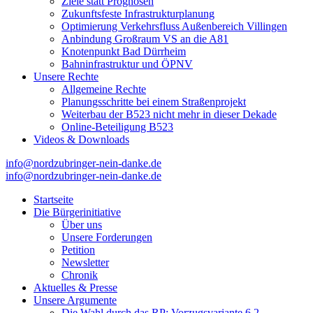
Ziele statt Prognosen
Zukunftsfeste Infrastrukturplanung
Optimierung Verkehrsfluss Außenbereich Villingen
Anbindung Großraum VS an die A81
Knotenpunkt Bad Dürrheim
Bahninfrastruktur und ÖPNV
Unsere Rechte
Allgemeine Rechte
Planungsschritte bei einem Straßenprojekt
Weiterbau der B523 nicht mehr in dieser Dekade
Online-Beteiligung B523
Videos & Downloads
info@nordzubringer-nein-danke.de
info@nordzubringer-nein-danke.de
Nordzubringer nein danke
Die BI NORDZUBRINGER NEIN DANKE ist ein loser
Zusammenschluss von Bürgerinnen und Bürgern der Stadt Villingen-
Startseite
Schwenningen, der sich klar gegen den Bau des Nordzubringers,
Die Bürgerinitiative
dem Weiterbau der B523, positioniert.
Über uns
Unsere Forderungen
Petition
Newsletter
Chronik
Aktuelles & Presse
Unsere Argumente
Die Wahl durch das RP: Vorzugsvariante 6.2