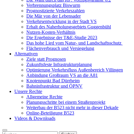
Verbrennungsplatz Biswurm
Prognostizierte Verkehrszahlen
Die Mär von der Lebensader
Verkehrsentwicklung in der Stadt VS
Erhalt des Naherholungsgebiets Guggenbühl
Nutzen-Kosten-Verhältnis
Die Ergebnisse der T&E-Studie 2023
Das hohe Lied vom Natur- und Landschaftsschutz
Flächenverbrauch und Versiegelung
Alternativen
Ziele statt Prognosen
Zukunftsfeste Infrastrukturplanung
Optimierung Verkehrsfluss Außenbereich Villingen
Anbindung Großraum VS an die A81
Knotenpunkt Bad Dürrheim
Bahninfrastruktur und ÖPNV
Unsere Rechte
Allgemeine Rechte
Planungsschritte bei einem Straßenprojekt
Weiterbau der B523 nicht mehr in dieser Dekade
Online-Beteiligung B523
Videos & Downloads
Suchen