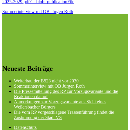
2025-2029.pdf?__blob=publicationFile
Beitragsnavigation
Sommerinterview mit OB Jürgen Roth
Neueste Beiträge
Weiterbau der B523 nicht vor 2030
Sommerinterview mit OB Jürgen Roth
Die Pressemitteilung des RP zur Vorzugsvariante und die
Reaktionen darauf
Anmerkungen zur Vorzugsvariante aus Sicht eines
Weilersbacher Bürgers
Die vom RP vorgeschlagene Trassenführung findet die
Zustimmung der Stadt VS
Datenschutz