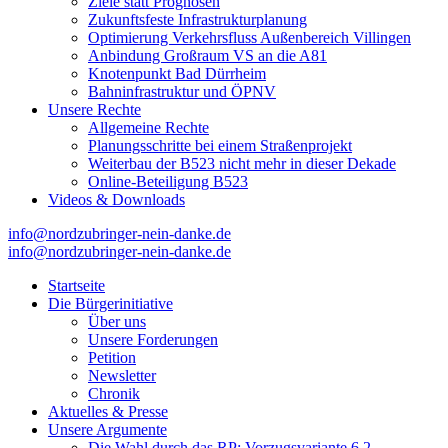
Ziele statt Prognosen
Zukunftsfeste Infrastrukturplanung
Optimierung Verkehrsfluss Außenbereich Villingen
Anbindung Großraum VS an die A81
Knotenpunkt Bad Dürrheim
Bahninfrastruktur und ÖPNV
Unsere Rechte
Allgemeine Rechte
Planungsschritte bei einem Straßenprojekt
Weiterbau der B523 nicht mehr in dieser Dekade
Online-Beteiligung B523
Videos & Downloads
info@nordzubringer-nein-danke.de
info@nordzubringer-nein-danke.de
Nordzubringer nein danke
Die BI NORDZUBRINGER NEIN DANKE ist ein loser
Zusammenschluss von Bürgerinnen und Bürgern der Stadt Villingen-
Startseite
Schwenningen, der sich klar gegen den Bau des Nordzubringers,
Die Bürgerinitiative
dem Weiterbau der B523, positioniert.
Über uns
Unsere Forderungen
Petition
Newsletter
Chronik
Aktuelles & Presse
Unsere Argumente
Die Wahl durch das RP: Vorzugsvariante 6.2