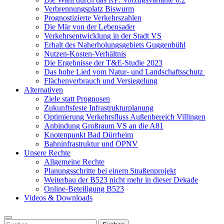
Verbrennungsplatz Biswurm
Prognostizierte Verkehrszahlen
Die Mär von der Lebensader
Verkehrsentwicklung in der Stadt VS
Erhalt des Naherholungsgebiets Guggenbühl
Nutzen-Kosten-Verhältnis
Die Ergebnisse der T&E-Studie 2023
Das hohe Lied vom Natur- und Landschaftsschutz
Flächenverbrauch und Versiegelung
Alternativen
Ziele statt Prognosen
Zukunftsfeste Infrastrukturplanung
Optimierung Verkehrsfluss Außenbereich Villingen
Anbindung Großraum VS an die A81
Knotenpunkt Bad Dürrheim
Bahninfrastruktur und ÖPNV
Unsere Rechte
Allgemeine Rechte
Planungsschritte bei einem Straßenprojekt
Weiterbau der B523 nicht mehr in dieser Dekade
Online-Beteiligung B523
Videos & Downloads
Suchen