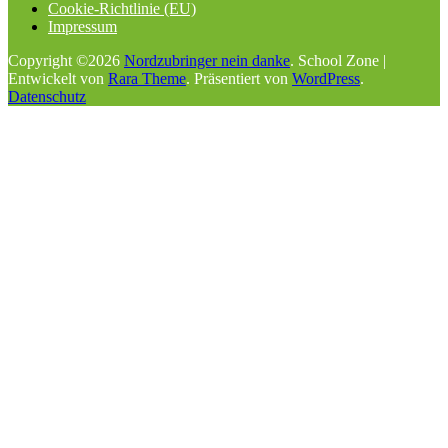
Cookie-Richtlinie (EU)
Impressum
Copyright ©2026
Nordzubringer nein danke
.
School Zone |
Entwickelt von
Rara Theme
. Präsentiert von
WordPress
.
Datenschutz