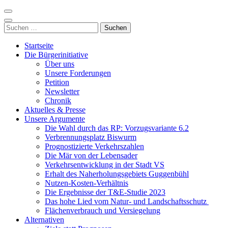
Zum
Inhalt
Nordzubringer nein danke
Die BI NORDZUBRINGER NEIN DANKE ist ein loser
springen
Suchen
Zusammenschluss von Bürgerinnen und Bürgern der Stadt Villingen-
(Enter
nach:
Schwenningen, der sich klar gegen den Bau des Nordzubringers,
drücken)
Startseite
dem Weiterbau der B523, positioniert.
Die Bürgerinitiative
Über uns
Unsere Forderungen
Petition
Newsletter
Chronik
Aktuelles & Presse
Unsere Argumente
Die Wahl durch das RP: Vorzugsvariante 6.2
Verbrennungsplatz Biswurm
Prognostizierte Verkehrszahlen
Die Mär von der Lebensader
Verkehrsentwicklung in der Stadt VS
Erhalt des Naherholungsgebiets Guggenbühl
Nutzen-Kosten-Verhältnis
Die Ergebnisse der T&E-Studie 2023
Das hohe Lied vom Natur- und Landschaftsschutz
Flächenverbrauch und Versiegelung
Alternativen