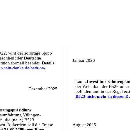
22, wird der sofortige Stopp
eschließt der
Deutsche
Januar 2026
tition formell beendet. Details
er-nein-danke.de/petition/
Laut „
Investitonsrahmenpla
der Weiterbau der B523 unter
Dezember 2025
befinden und in der Regel er
B523 nicht mehr in dieser D
erungspräsidium
sumfahrung Villingen-
n, die (neue) B523
ßen. Außerdem soll die Trasse
August 2025
bei
78,69 Millionen Euro