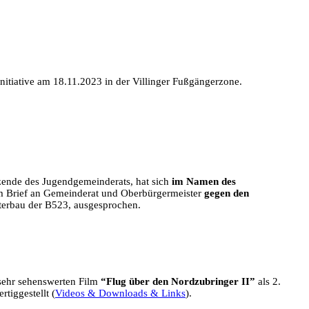
nitiative am 18.11.2023 in der Villinger Fußgängerzone.
tzende des Jugendgemeinderats, hat sich
im Namen des
m Brief an Gemeinderat und Oberbürgermeister
gegen den
iterbau der B523, ausgesprochen.
sehr sehenswerten Film
“Flug über den Nordzubringer II”
als 2.
rtiggestellt (
Videos & Downloads & Links
).