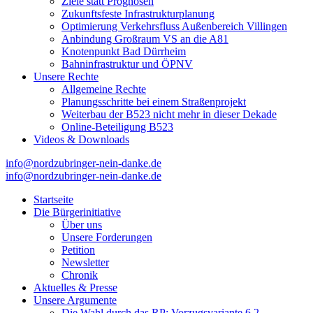
Ziele statt Prognosen
Zukunftsfeste Infrastrukturplanung
Optimierung Verkehrsfluss Außenbereich Villingen
Anbindung Großraum VS an die A81
Knotenpunkt Bad Dürrheim
Bahninfrastruktur und ÖPNV
Unsere Rechte
Allgemeine Rechte
Planungsschritte bei einem Straßenprojekt
Weiterbau der B523 nicht mehr in dieser Dekade
Online-Beteiligung B523
Videos & Downloads
info@nordzubringer-nein-danke.de
info@nordzubringer-nein-danke.de
Nordzubringer nein danke
Die BI NORDZUBRINGER NEIN DANKE ist ein loser Zusammenschluss
der B523, positioniert.
Startseite
Die Bürgerinitiative
Über uns
Unsere Forderungen
Petition
Newsletter
Chronik
Aktuelles & Presse
Unsere Argumente
Die Wahl durch das RP: Vorzugsvariante 6.2