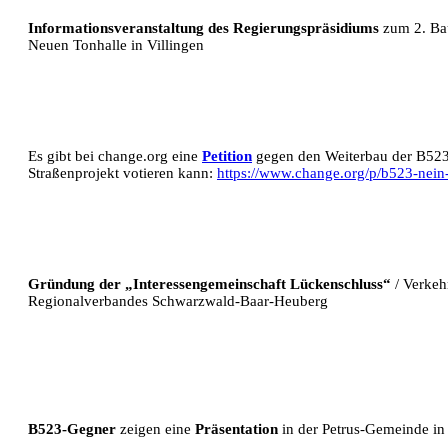
Informationsveranstaltung des Regierungspräsidiums
zum 2. Bau
Neuen Tonhalle in Villingen
Es gibt bei change.org eine
Petition
gegen den Weiterbau der B52
Straßenprojekt votieren kann:
https://www.change.org/p/b523-nein
Gründung der „Interessengemeinschaft Lückenschluss“
/ Verkeh
Regionalverbandes Schwarzwald-Baar-Heuberg
B523-Gegner
zeigen eine
Präsentation
in der Petrus-Gemeinde in 