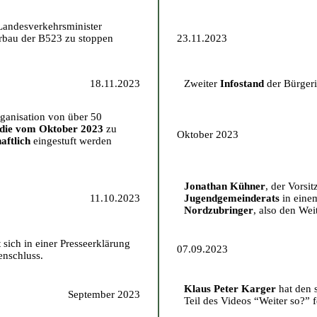
Landesverkehrsminister
rbau der B523 zu stoppen
23.11.2023
18.11.2023
Zweiter
Infostand
der Bürgeri
anisation von über 50
die vom Oktober 2023
zu
Oktober 2023
aftlich
eingestuft werden
Jonathan Kühner
, der Vorsi
11.10.2023
Jugendgemeinderats
in eine
Nordzubringer
, also den We
ch in einer Presseerklärung
07.09.2023
enschluss.
Klaus Peter Karger
hat den 
September 2023
Teil des Videos “Weiter so?” fe