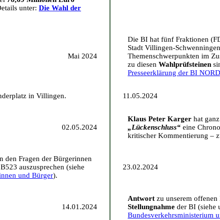
etails unter:
Die Wahl der
Die BI hat fünf Fraktionen (
Stadt Villingen-Schwenningen
Mai 2024
Themenschwerpunkten im Zus
zu diesen
Wahlprüfsteinen
si
Presseerklärung der BI 
derplatz in Villingen.
11.05.2024
Klaus Peter Karger
hat ganz 
02.05.2024
„Lückenschluss“
eine Chronol
kritischer Kommentierung – 
gen den Fragen der Bürgerinnen
r B523 auszusprechen (siehe
23.02.2024
rinnen und Bürger
).
Antwort
zu unserem offenen
14.01.2024
Stellungnahme
der BI (siehe 
Bundesverkehrsministerium u