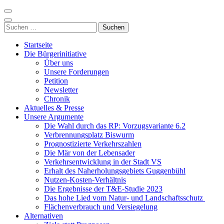
Zum
Inhalt
Nordzubringer nein danke
Die BI NORDZUBRINGER NEIN DANKE ist ein loser Zusammenschluss
springen
Suchen
der B523, positioniert.
(Enter
nach:
drücken)
Startseite
Die Bürgerinitiative
Über uns
Unsere Forderungen
Petition
Newsletter
Chronik
Aktuelles & Presse
Unsere Argumente
Die Wahl durch das RP: Vorzugsvariante 6.2
Verbrennungsplatz Biswurm
Prognostizierte Verkehrszahlen
Die Mär von der Lebensader
Verkehrsentwicklung in der Stadt VS
Erhalt des Naherholungsgebiets Guggenbühl
Nutzen-Kosten-Verhältnis
Die Ergebnisse der T&E-Studie 2023
Das hohe Lied vom Natur- und Landschaftsschutz
Flächenverbrauch und Versiegelung
Alternativen