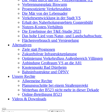
Verbrennungsplatz Biswurm
Prognostizierte Verkehrszahlen
Die Mär von der Lebensader
Verkehrsentwicklung in der Stadt VS
Erhalt des Naherholungsgebiets Guggenbühl
Nutzen-Kosten-Verhältnis
Die Ergebnisse der T&E-Studie 2023
Das hohe Lied vom Natur- und Landschaftsschutz
Flächenverbrauch und Versiegelung
Alternativen
Ziele statt Prognosen
Zukunftsfeste Infrastrukturplanung
Optimierung Verkehrsfluss Außenbereich Villingen
Anbindung Großraum VS an die A81
Knotenpunkt Bad Dürrheim
Bahninfrastruktur und ÖPNV
Unsere Rechte
Allgemeine Rechte
Planungsschritte bei einem Straßenprojekt
Weiterbau der B523 nicht mehr in dieser Dekade
Online-Beteiligung B523
Videos & Downloads
Suchen