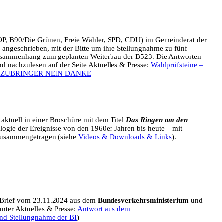
FDP, B90/Die Grünen, Freie Wähler, SPD, CDU) im Gemeinderat der
 angeschrieben, mit der Bitte um ihre Stellungnahme zu fünf
ammenhang zum geplanten Weiterbau der B523. Die Antworten
nd nachzulesen auf der Seite Aktuelles & Presse:
Wahlprüfsteine –
NORDZUBRINGER NEIN DANKE
aktuell in einer Broschüre mit dem Titel
Das Ringen um den
ogie der Ereignisse von den 1960er Jahren bis heute – mit
zusammengetragen (siehe
Videos & Downloads & Links
).
 Brief vom 23.11.2024 aus dem
Bundesverkehrsministerium
und
unter Aktuelles & Presse:
Antwort aus dem
nd Stellungnahme der BI
)