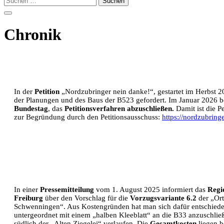
nach:
Chronik
In der
Petition
„Nordzubringer nein danke!“, gestartet im Herbst 20
der Planungen und des Baus der B523 gefordert. Im Januar 2026 b
Bundestag
, das
Petitionsverfahren abzuschließen.
Damit ist die Pe
zur Begründung durch den Petitionsausschuss:
https://nordzubring
In einer
Pressemitteilung
vom 1. August 2025 informiert das
Regi
Freiburg
über den Vorschlag für die
Vorzugsvariante
6.2
der „Ort
Schwenningen“. Aus Kostengründen hat man sich dafür entschiede
untergeordnet mit einem „halben Kleeblatt“ an die B33 anzuschlie
südlich der „Alten Ziegelei“ verlaufen. Die
Gesamtkosten
liegen 