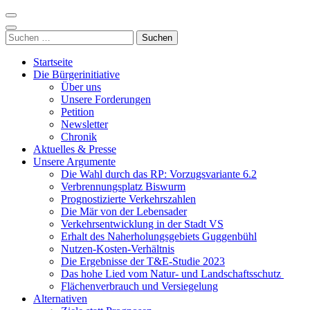
Zum
Inhalt
Nordzubringer nein danke
Die BI NORDZUBRINGER NEIN DANKE ist ein loser
springen
Suchen
Zusammenschluss von Bürgerinnen und Bürgern der Stadt Villingen-
(Enter
nach:
Schwenningen, der sich klar gegen den Bau des Nordzubringers,
drücken)
Startseite
dem Weiterbau der B523, positioniert.
Die Bürgerinitiative
Über uns
Unsere Forderungen
Petition
Newsletter
Chronik
Aktuelles & Presse
Unsere Argumente
Die Wahl durch das RP: Vorzugsvariante 6.2
Verbrennungsplatz Biswurm
Prognostizierte Verkehrszahlen
Die Mär von der Lebensader
Verkehrsentwicklung in der Stadt VS
Erhalt des Naherholungsgebiets Guggenbühl
Nutzen-Kosten-Verhältnis
Die Ergebnisse der T&E-Studie 2023
Das hohe Lied vom Natur- und Landschaftsschutz
Flächenverbrauch und Versiegelung
Alternativen