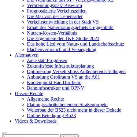
Verbrennungsplatz Biswurm
Prognostizierte Verkehrszahlen
Die Mär von der Lebensader
Verkehrsentwicklung in der Stadt VS
Erhalt des Naherholungsgebiets Guggenbühl
Nutzen-Kosten-Verhältnis
Die Ergebnisse der T&E-Studie 2023
Das hohe Lied vom Natur- und Landschaftsschutz
Flächenverbrauch und Versiegelung
Alternativen
Ziele statt Prognosen
Zukunftsfeste Infrastrukturplanung
Optimierung Verkehrsfluss Außenbereich Villingen
Anbindung Großraum VS an die A81
Knotenpunkt Bad Dürrheim
Bahninfrastruktur und ÖPNV
Unsere Rechte
Allgemeine Rechte
Planungsschritte bei einem Straßenprojekt
Weiterbau der B523 nicht mehr in dieser Dekade
Online-Beteiligung B523
Videos & Downloads
Suchen