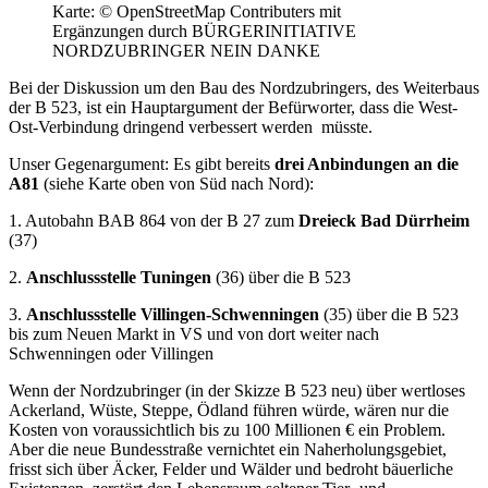
Karte: © OpenStreetMap Contributers mit
Ergänzungen durch BÜRGERINITIATIVE
NORDZUBRINGER NEIN DANKE
Bei der Diskussion um den Bau des Nordzubringers, des Weiterbaus
der B 523, ist ein Hauptargument der Befürworter, dass die West-
Ost-Verbindung dringend verbessert werden müsste.
Unser Gegenargument: Es gibt bereits
drei Anbindungen an die
A81
(siehe Karte oben von Süd nach Nord):
1. Autobahn BAB 864 von der B 27 zum
Dreieck Bad Dürrheim
(37)
2.
Anschlussstelle Tuningen
(36) über die B 523
3.
Anschlussstelle Villingen-Schwenningen
(35) über die B 523
bis zum Neuen Markt in VS und von dort weiter nach
Schwenningen oder Villingen
Wenn der Nordzubringer (in der Skizze B 523 neu) über wertloses
Ackerland, Wüste, Steppe, Ödland führen würde, wären nur die
Kosten von voraussichtlich bis zu 100 Millionen € ein Problem.
Aber die neue Bundesstraße vernichtet ein Naherholungsgebiet,
frisst sich über Äcker, Felder und Wälder und bedroht bäuerliche