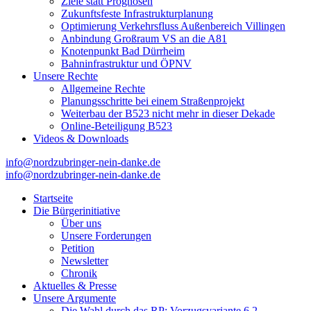
Ziele statt Prognosen
Zukunftsfeste Infrastrukturplanung
Optimierung Verkehrsfluss Außenbereich Villingen
Anbindung Großraum VS an die A81
Knotenpunkt Bad Dürrheim
Bahninfrastruktur und ÖPNV
Unsere Rechte
Allgemeine Rechte
Planungsschritte bei einem Straßenprojekt
Weiterbau der B523 nicht mehr in dieser Dekade
Online-Beteiligung B523
Videos & Downloads
info@nordzubringer-nein-danke.de
info@nordzubringer-nein-danke.de
Nordzubringer nein danke
Die BI NORDZUBRINGER NEIN DANKE ist ein loser
Zusammenschluss von Bürgerinnen und Bürgern der Stadt Villingen-
Startseite
Schwenningen, der sich klar gegen den Bau des Nordzubringers,
Die Bürgerinitiative
dem Weiterbau der B523, positioniert.
Über uns
Unsere Forderungen
Petition
Newsletter
Chronik
Aktuelles & Presse
Unsere Argumente
Die Wahl durch das RP: Vorzugsvariante 6.2