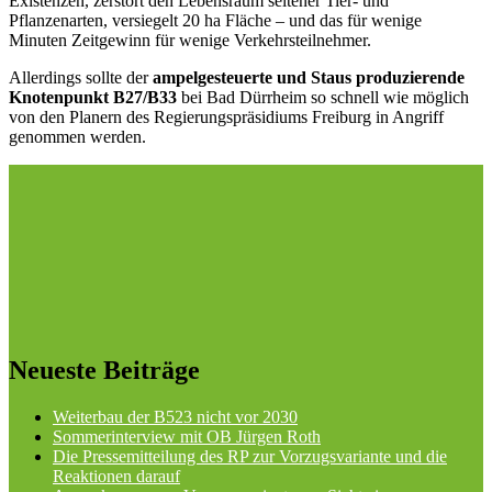
Existenzen, zerstört den Lebensraum seltener Tier- und
Pflanzenarten, versiegelt 20 ha Fläche – und das für wenige
Minuten Zeitgewinn für wenige Verkehrsteilnehmer.
Allerdings sollte der
ampelgesteuerte und Staus produzierende
Knotenpunkt B27/B33
bei Bad Dürrheim so schnell wie möglich
von den Planern des Regierungspräsidiums Freiburg in Angriff
genommen werden.
Neueste Beiträge
Weiterbau der B523 nicht vor 2030
Sommerinterview mit OB Jürgen Roth
Die Pressemitteilung des RP zur Vorzugsvariante und die
Reaktionen darauf