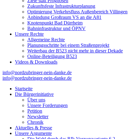
Ziele statt Prognosen
Zukunftsfeste Infrastrukturplanung
Optimierung Verkehrsfluss Außenbereich Villingen
Anbindung Großraum VS an die A81
Knotenpunkt Bad Dürrheim
Bahninfrastruktur und ÖPNV
Unsere Rechte
Allgemeine Rechte
Planungsschritte bei einem Straßenprojekt
Weiterbau der B523 nicht mehr in dieser Dekade
Online-Beteiligung B523
Videos & Downloads
info@nordzubringer-nein-danke.de
info@nordzubringer-nein-danke.de
Nordzubringer nein danke
Die BI NORDZUBRINGER NEIN DANKE ist ein loser
Zusammenschluss von Bürgerinnen und Bürgern der Stadt Villingen-
Startseite
Schwenningen, der sich klar gegen den Bau des Nordzubringers,
Die Bürgerinitiative
dem Weiterbau der B523, positioniert.
Über uns
Unsere Forderungen
Petition
Newsletter
Chronik
Aktuelles & Presse
Unsere Argumente
Die Wahl durch das RP: Vorzugsvariante 6.2