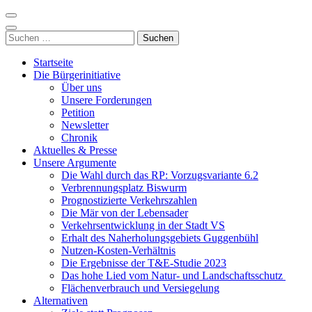
Zum
Inhalt
Nordzubringer nein danke
Die BI NORDZUBRINGER NEIN DANKE ist ein loser
springen
Suchen
Zusammenschluss von Bürgerinnen und Bürgern der Stadt Villingen-
(Enter
nach:
Schwenningen, der sich klar gegen den Bau des Nordzubringers,
drücken)
Startseite
dem Weiterbau der B523, positioniert.
Die Bürgerinitiative
Über uns
Unsere Forderungen
Petition
Newsletter
Chronik
Aktuelles & Presse
Unsere Argumente
Die Wahl durch das RP: Vorzugsvariante 6.2
Verbrennungsplatz Biswurm
Prognostizierte Verkehrszahlen
Die Mär von der Lebensader
Verkehrsentwicklung in der Stadt VS
Erhalt des Naherholungsgebiets Guggenbühl
Nutzen-Kosten-Verhältnis
Die Ergebnisse der T&E-Studie 2023
Das hohe Lied vom Natur- und Landschaftsschutz
Flächenverbrauch und Versiegelung
Alternativen