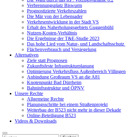
Verbrennungsplatz Biswurm
Prognostizierte Verkehrszahlen
Die Mär von der Lebensader
Verkehrsentwicklung in der Stadt VS
Erhalt des Naherholungsgebiets Guggenbühl
Nutzen-Kosten-Verhältnis
Die Ergebnisse der T&E-Studie 2023
Das hohe Lied vom Natur- und Landschaftsschutz
Flächenverbrauch und Versiegelung
Alternativen
Ziele statt Prognosen
Zukunftsfeste Infrastrukturplanung
Optimierung Verkehrsfluss Außenbereich Villingen
Anbindung Großraum VS an die A81
Knotenpunkt Bad Dürrheim
Bahninfrastruktur und ÖPNV
Unsere Rechte
Allgemeine Rechte
Planungsschritte bei einem Straßenprojekt
Weiterbau der B523 nicht mehr in dieser Dekade
Online-Beteiligung B523
Videos & Downloads
Suchen