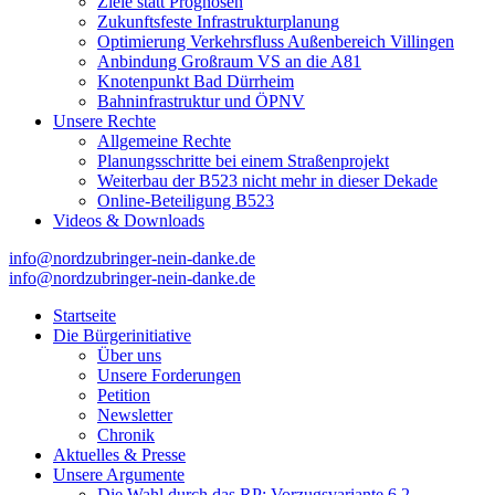
Ziele statt Prognosen
Zukunftsfeste Infrastrukturplanung
Optimierung Verkehrsfluss Außenbereich Villingen
Anbindung Großraum VS an die A81
Knotenpunkt Bad Dürrheim
Bahninfrastruktur und ÖPNV
Unsere Rechte
Allgemeine Rechte
Planungsschritte bei einem Straßenprojekt
Weiterbau der B523 nicht mehr in dieser Dekade
Online-Beteiligung B523
Videos & Downloads
info@nordzubringer-nein-danke.de
info@nordzubringer-nein-danke.de
Nordzubringer nein danke
Die BI NORDZUBRINGER NEIN DANKE ist ein loser
Zusammenschluss von Bürgerinnen und Bürgern der Stadt Villingen-
Startseite
Schwenningen, der sich klar gegen den Bau des Nordzubringers,
Die Bürgerinitiative
dem Weiterbau der B523, positioniert.
Über uns
Unsere Forderungen
Petition
Newsletter
Chronik
Aktuelles & Presse
Unsere Argumente
Die Wahl durch das RP: Vorzugsvariante 6.2