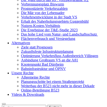
Verbrennungsplatz Biswurm
Prognostizierte Verkehrszahlen
Die Mär von der Lebensader
Verkehrsentwicklung in der Stadt VS
Erhalt des Naherholungsgebiets Guggenbühl
Nutzen-Kosten-Verhältnis
Die Ergebnisse der T&E-Studie 2023
Das hohe Lied vom Natur- und Landschaftsschutz
Flächenverbrauch und Versiegelung
Alternativen
Ziele statt Prognosen
Zukunftsfeste Infrastrukturplanung
Optimierung Verkehrsfluss Außenbereich Villingen
Anbindung Großraum VS an die A81
Knotenpunkt Bad Dürrheim
Bahninfrastruktur und ÖPNV
Unsere Rechte
Allgemeine Rechte
Planungsschritte bei einem Straßenprojekt
Weiterbau der B523 nicht mehr in dieser Dekade
Online-Beteiligung B523
Videos & Downloads
Suchen