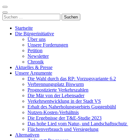
Zum
Inhalt
Nordzubringer nein danke
Die BI NORDZUBRINGER NEIN DANKE ist ein loser
springen
Suchen
Zusammenschluss von Bürgerinnen und Bürgern der Stadt Villingen-
(Enter
nach:
Schwenningen, der sich klar gegen den Bau des Nordzubringers,
drücken)
Startseite
dem Weiterbau der B523, positioniert.
Die Bürgerinitiative
Über uns
Unsere Forderungen
Petition
Newsletter
Chronik
Aktuelles & Presse
Unsere Argumente
Die Wahl durch das RP: Vorzugsvariante 6.2
Verbrennungsplatz Biswurm
Prognostizierte Verkehrszahlen
Die Mär von der Lebensader
Verkehrsentwicklung in der Stadt VS
Erhalt des Naherholungsgebiets Guggenbühl
Nutzen-Kosten-Verhältnis
Die Ergebnisse der T&E-Studie 2023
Das hohe Lied vom Natur- und Landschaftsschutz
Flächenverbrauch und Versiegelung
Alternativen